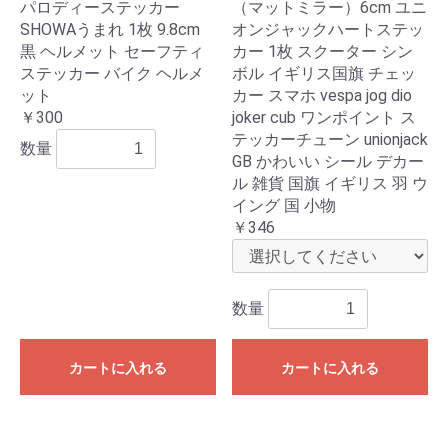
パロディーステッカー
（マットミラー）6cm ユニ
SHOWAうまれ 1枚 9.8cm
オンジャックハートステッ
黒 ヘルメット セーフティ
カー 1枚 スクーター シン
ステッカー バイク ヘルメ
ボル イギリス国旗 チェッ
ット
カー スマホ vespa jog dio
￥300
joker cub ワンポイント ス
テッカーチューン unionjack
数量
GB かわいい シール デカー
ル 雑貨 国旗 イギリス 羽 ウ
イング 国 小物
￥346
数量
カートに入れる
カートに入れる