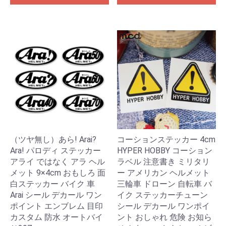
（ツヤ無し）あら! Arai?
コーションステッカー 4cm
Ara! パロディ ステッカー
HYPER HOBBY コーション
アライ ではなく アラ ヘル
ラベル 注意書き ミリタリ
メット 9×4cm おもしろ 面
ー アメリカン ヘルメット
白ステッカー バイク 車
三輪車 ドローン 自転車 バ
Arai シール デカール ワン
イク ステッカーチューン
ポイント エンブレム 目印
シール デカール ワンポイ
カスタム 防水 オートバイ
ント おしゃれ 危険 お知ら